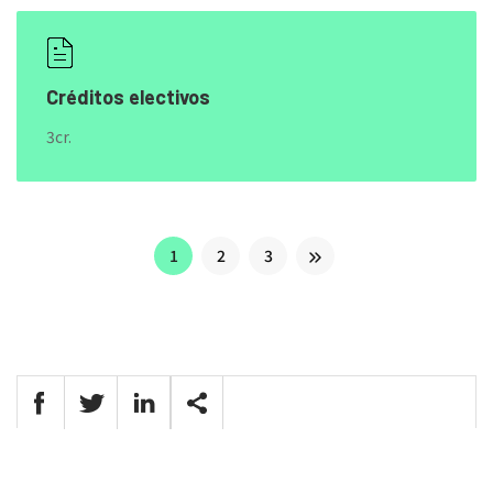
Créditos electivos
3cr.
1
2
3