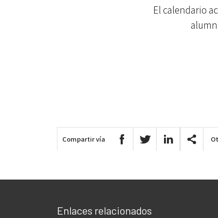
El calendario a
alumno
Compartir vía
Ot
Enlaces relacionados