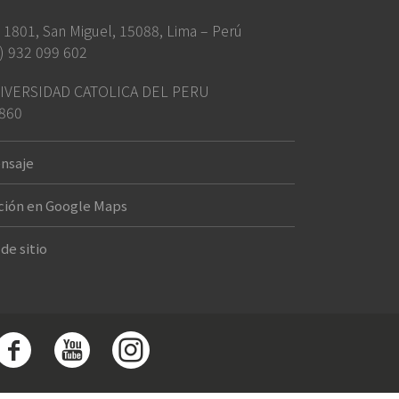
ia 1801, San Miguel, 15088, Lima – Perú
) 932 099 602
IVERSIDAD CATOLICA DEL PERU
860
nsaje
ción en Google Maps
de sitio