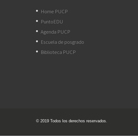
Home PUCP
PuntoEDU
Agenda PUCP
Escuela de posgrado
Biblioteca PUCP
© 2019 Todos los derechos reservados.