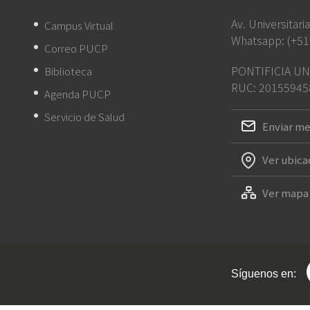
Av. Universitar
Campus Virtual
Whatsapp: (+51
Correo PUCP
PONTIFICIA UN
Biblioteca
RUC: 20155945
Agenda PUCP
Servicio de Salud
Enviar me
Ver ubica
Ver mapa 
Síguenos en: