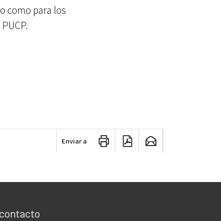
do como para los
a PUCP.
Enviar a
 contacto