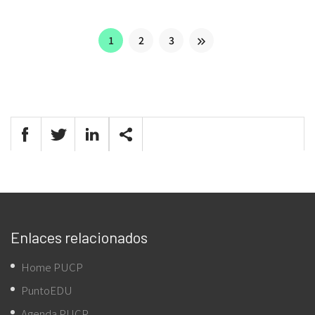
1
2
3
Enlaces relacionados
Home PUCP
PuntoEDU
Agenda PUCP