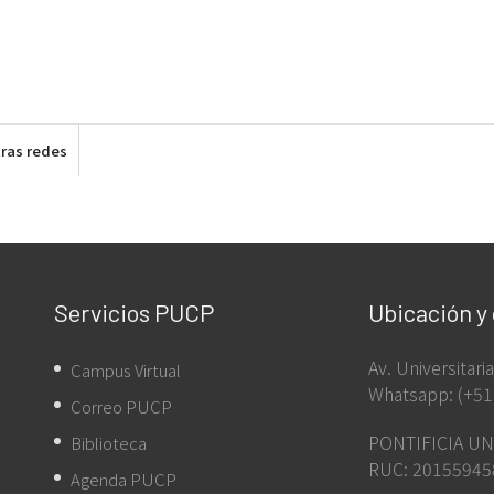
ras redes
Servicios PUCP
Ubicación y
Av. Universitar
Campus Virtual
Whatsapp: (+51
Correo PUCP
PONTIFICIA UN
Biblioteca
RUC: 20155945
Agenda PUCP