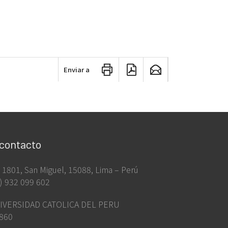
Enviar a
 contacto
ia 1801, San Miguel, 15088, Lima – Perú
) 932 099 602
IVERSIDAD CATOLICA DEL PERU
860