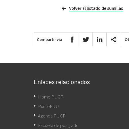
Volver al listado de sumillas
Compartir vía
Ot
Enlaces relacionados
Home PUCP
PuntoEDU
Agenda PUCP
Escuela de posgrado