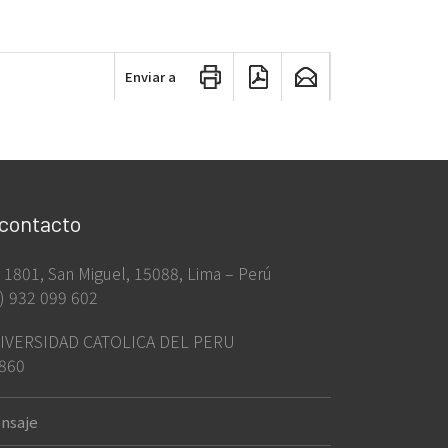
Enviar a
 contacto
ia 1801, San Miguel, 15088, Lima – Perú
) 932 099 602
IVERSIDAD CATOLICA DEL PERU
860
nsaje