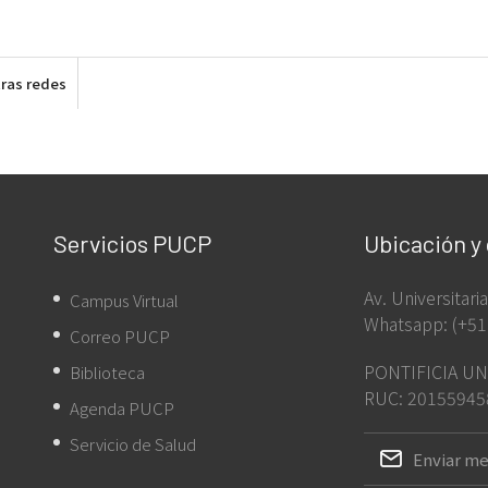
ras redes
Servicios PUCP
Ubicación y
Av. Universitar
Campus Virtual
Whatsapp: (+51
Correo PUCP
PONTIFICIA UN
Biblioteca
RUC: 20155945
Agenda PUCP
Servicio de Salud
Enviar me