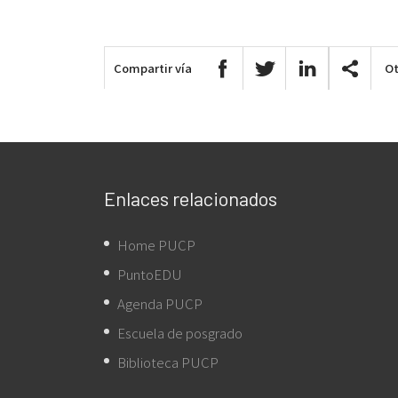
Compartir vía
Ot
Enlaces relacionados
Home PUCP
PuntoEDU
Agenda PUCP
Escuela de posgrado
Biblioteca PUCP