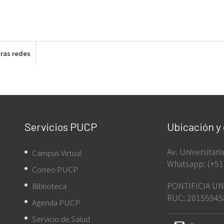
ras redes
Servicios PUCP
Ubicación y
Av. Universitar
Campus Virtual
Whatsapp: (+51
Correo PUCP
PONTIFICIA UN
Biblioteca
RUC: 20155945
Agenda PUCP
Servicio de Salud