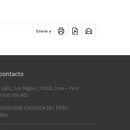
Enviar a
 contacto
ia 1801, San Miguel, 15088, Lima – Perú
) 932 099 602
IVERSIDAD CATOLICA DEL PERU
860