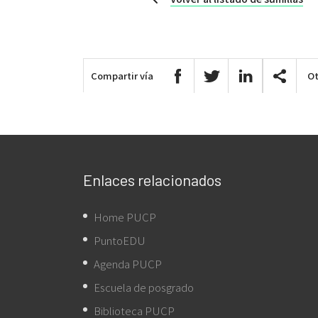
Compartir vía
Ot
Enlaces relacionados
Home PUCP
PuntoEDU
Agenda PUCP
Escuela de posgrado
Biblioteca PUCP