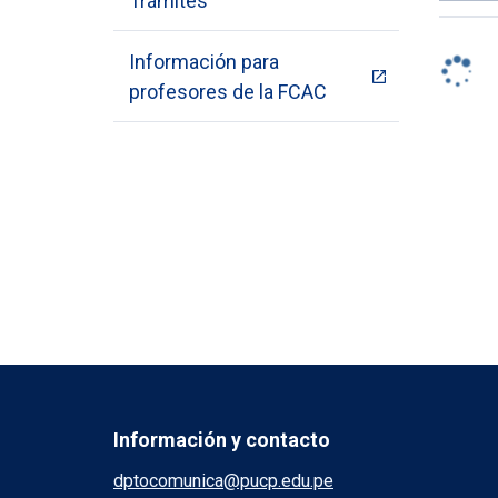
Trámites
Información para
profesores de la FCAC
Información y contacto
dptocomunica@pucp.edu.pe