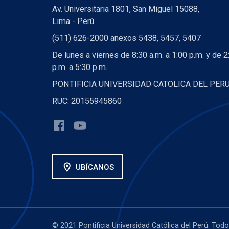
Av. Universitaria 1801, San Miguel 15088,
Lima - Perú
(511) 626-2000 anexos 5438, 5457, 5407
De lunes a viernes de 8:30 a.m. a 1:00 p.m. y de 2
p.m. a 5:30 p.m.
PONTIFICIA UNIVERSIDAD CATOLICA DEL PER
RUC: 20155945860
location_on
UBÍCANOS
© 2021 Pontificia Universidad Católica del Perú. Tod