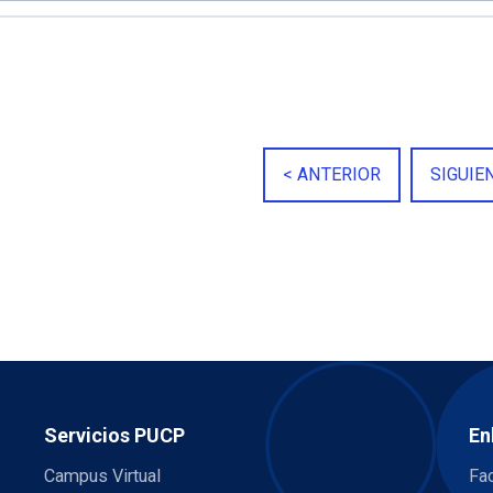
< ANTERIOR
SIGUIE
Servicios PUCP
En
Campus Virtual
Fac