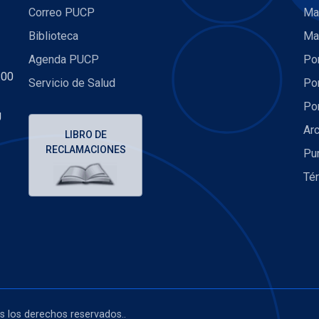
Correo PUCP
Ma
Biblioteca
Ma
Agenda PUCP
Por
:00
Servicio de Salud
Por
Por
U
Arc
LIBRO DE
RECLAMACIONES
Pu
Té
os los derechos reservados..