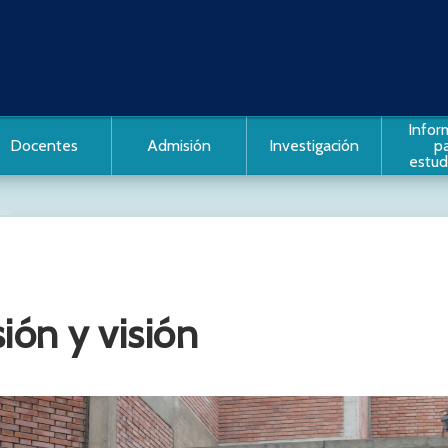
Infor
Docentes
Admisión
Investigación
p
estud
vo que alberga
iantes
ión y visión
s: