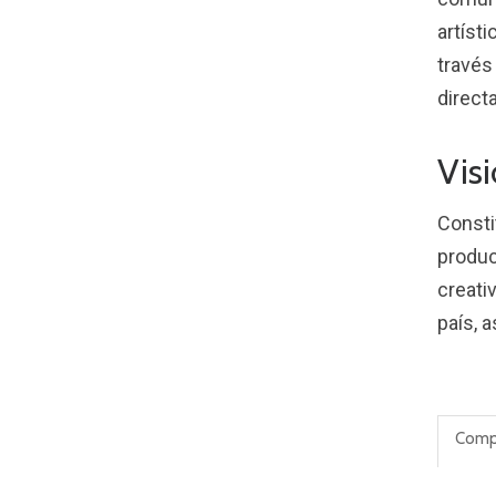
artíst
través
direct
Vis
Consti
produc
creati
país, 
Compa