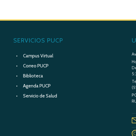
SERVICIOS PUCP
U
Av
Campus Virtual
Ho
Correo PUCP
De
5:
Biblioteca
Te
Agenda PUCP
(5
P
Servicio de Salud
R