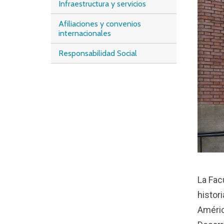
TAFOS / PUCP
Infraestructura y servicios
Afiliaciones y convenios
internacionales
Responsabilidad Social
La Fac
histor
Améric