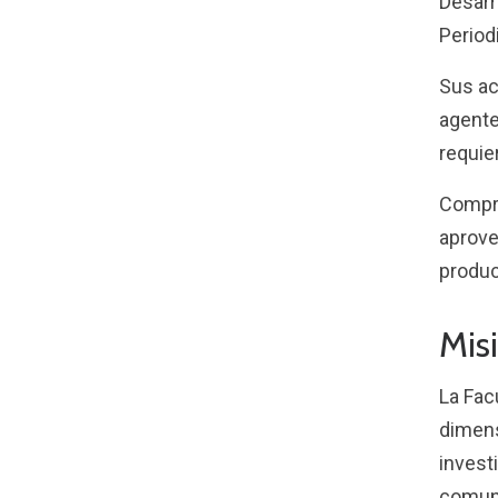
Desarr
Period
Sus ac
agente
requie
Compre
aprove
produc
Mis
La Fac
dimens
investi
comuni