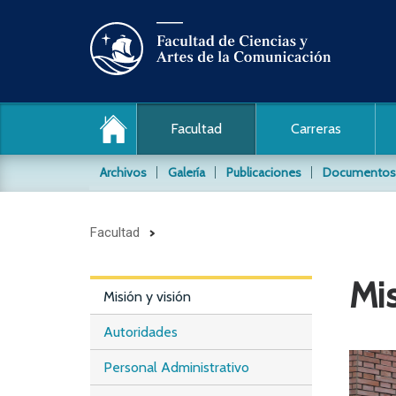
Facultad
Carreras
Archivos
Galería
Publicaciones
Documentos
Archivo de audio y video
Facultad
Conocida también como la Videoteca, es un archi
material audiovisial producido por nuestros estud
Mis
Misión y visión
Archivos Fotográficos
Conservamos y difundimos los siguientes archivo
Autoridades
Daniel Pajuelo / PUCP
Personal Administrativo
Jaime Rázuri / PUCP