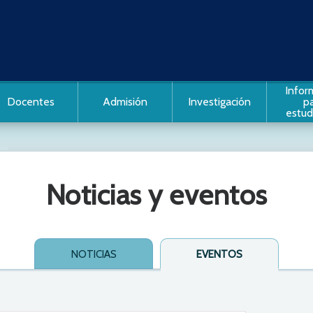
Infor
Docentes
Admisión
Investigación
p
estud
Noticias y eventos
vo que alberga
iantes
NOTICIAS
EVENTOS
s: