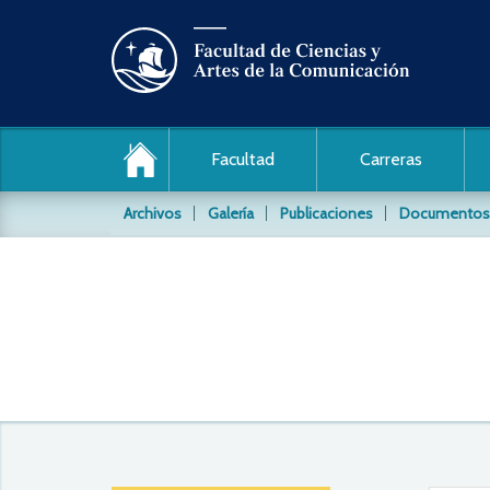
Facultad
Carreras
Archivos
Galería
Publicaciones
Documentos
Archivo de audio y video
Conocida también como la Videoteca, es un archi
material audiovisial producido por nuestros estud
Archivos Fotográficos
Conservamos y difundimos los siguientes archivo
Daniel Pajuelo / PUCP
Jaime Rázuri / PUCP