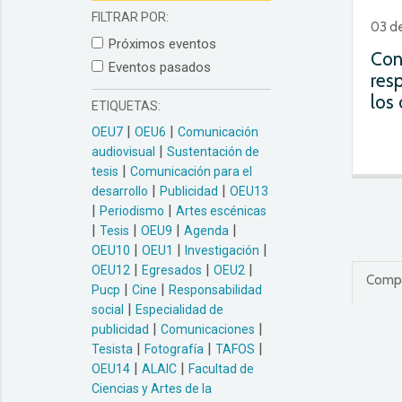
TAFOS / PUCP
FILTRAR POR:
03 de
Próximos eventos
Con
Eventos pasados
res
los 
ETIQUETAS:
|
|
OEU7
OEU6
Comunicación
|
audiovisual
Sustentación de
|
tesis
Comunicación para el
|
|
desarrollo
Publicidad
OEU13
|
|
Periodismo
Artes escénicas
|
|
|
|
Tesis
OEU9
Agenda
|
|
|
OEU10
OEU1
Investigación
|
|
|
OEU12
Egresados
OEU2
Compar
|
|
Pucp
Cine
Responsabilidad
|
social
Especialidad de
|
|
publicidad
Comunicaciones
|
|
|
Tesista
Fotografía
TAFOS
|
|
OEU14
ALAIC
Facultad de
Ciencias y Artes de la