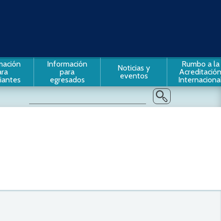
mación
Información
Rumbo a la
Noticias y
ara
para
Acreditació
eventos
iantes
egresados
Internaciona