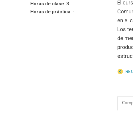
TAFOS / PUCP
El cur
Horas de clase:
3
Comuni
Horas de práctica:
-
en el 
Los te
de men
produc
estruc
REG
Compa