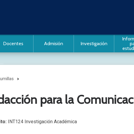
Infor
Docentes
Admisión
Investigación
p
estud
umillas
vo que alberga
iantes
dacción para la Comunicac
s:
to:
INT124 Investigación Académica