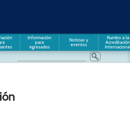
mación
Información
Rumbo a la
Noticias y
ara
para
Acreditació
eventos
iantes
egresados
Internaciona
ión