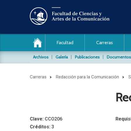
Facultad
Carreras
Archivos
Galería
Publicaciones
Documentos
Archivo de audio y video
Carreras
Redacción para la Comunicación
S
Conocida también como la Videoteca, es un archi
material audiovisial producido por nuestros estud
Re
Archivos Fotográficos
Conservamos y difundimos los siguientes archivo
Daniel Pajuelo / PUCP
Clave:
CCO206
Requisi
Jaime Rázuri / PUCP
Créditos:
3