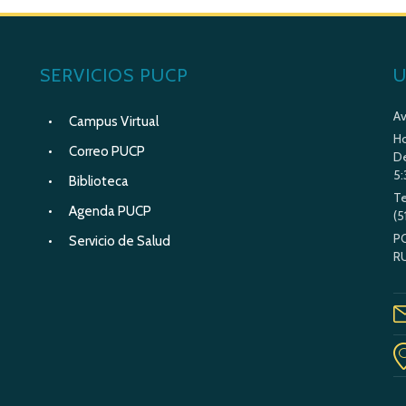
SERVICIOS PUCP
U
Av
Campus Virtual
Ho
Correo PUCP
De
5:
Biblioteca
Te
Agenda PUCP
(5
P
Servicio de Salud
R