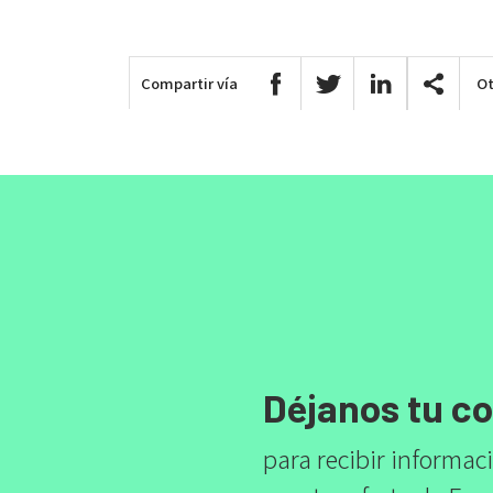
Compartir vía
Ot
Déjanos tu c
para recibir informac