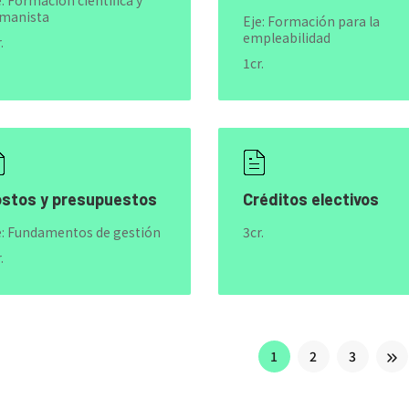
e: Formación científica y
manista
Eje: Formación para la
empleabilidad
.
1cr.
stos y presupuestos
Créditos electivos
e: Fundamentos de gestión
3cr.
.
1
2
3