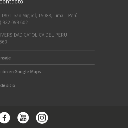
 contacto
ia 1801, San Miguel, 15088, Lima – Perú
) 932 099 602
IVERSIDAD CATOLICA DEL PERU
860
nsaje
ción en Google Maps
de sitio