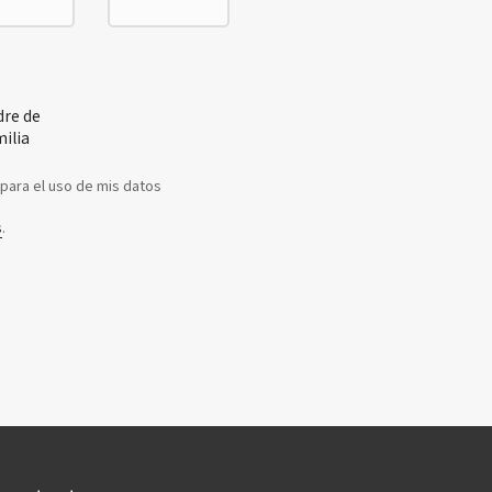
dre de
milia
para el uso de mis datos
s
.