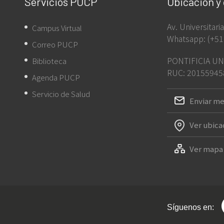
Servicios PUCP
Ubicación y
Av. Universitar
Campus Virtual
Whatsapp: (+51
Correo PUCP
PONTIFICIA UN
Biblioteca
RUC: 20155945
Agenda PUCP
Servicio de Salud
Enviar me
Ver ubica
Ver mapa 
Síguenos en: