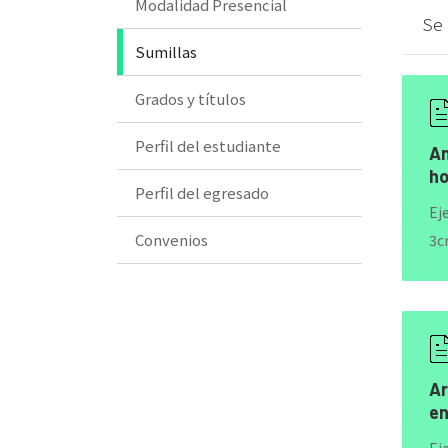
Modalidad Presencial
Se
Sumillas
Grados y títulos
Perfil del estudiante
An
ho
Perfil del egresado
Ej
Convenios
3cr
Ar
en