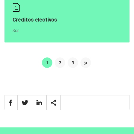
Créditos electivos
3cr.
1
2
3