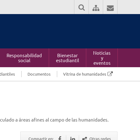
Noticias
Responsabilidad
Bienestar
y
social
estudiantil
eventos
diantiles
Documentos
Vitrina de humanidades
culado a áreas afines al campo de las humanidades.
Compartir en:
Otras redes