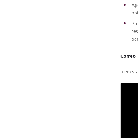
Apo
obt
Pro
res
pe
Correo
bienest