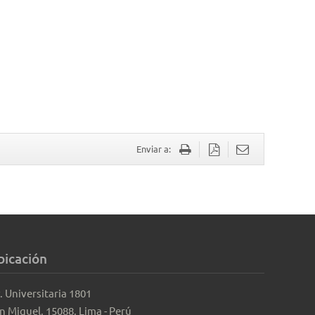
Enviar a:
bicación
. Universitaria 1801
n Miguel, 15088, Lima - Perú