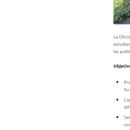
La Ofici
estudian
las polí
Objetiv
Pro
fin
Con
dif
Sen
con