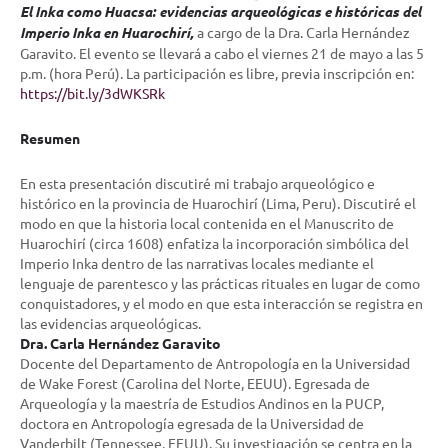
El Inka como Huacsa: evidencias arqueológicas e históricas del
Imperio Inka en Huarochirí
,
a cargo de la Dra. Carla Hernández
Garavito. El evento se llevará a cabo el viernes 21 de mayo a las 5
p.m. (hora Perú). La participación es libre, previa inscripción en:
https://bit.ly/3dWKSRk
Resumen
En esta presentación discutiré mi trabajo arqueológico e
histórico en la provincia de Huarochirí (Lima, Peru). Discutiré el
modo en que la historia local contenida en el Manuscrito de
Huarochirí (circa 1608) enfatiza la incorporación simbólica del
Imperio Inka dentro de las narrativas locales mediante el
lenguaje de parentesco y las prácticas rituales en lugar de como
conquistadores, y el modo en que esta interacción se registra en
las evidencias arqueológicas.
Dra. Carla Hernández Garavito
Docente del Departamento de Antropología en la Universidad
de Wake Forest (Carolina del Norte, EEUU). Egresada de
Arqueología y la maestría de Estudios Andinos en la PUCP,
doctora en Antropología egresada de la Universidad de
Vanderbilt (Tennessee, EEUU). Su investigación se centra en la