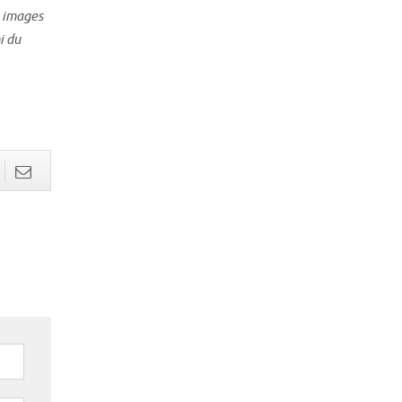
s images
i du