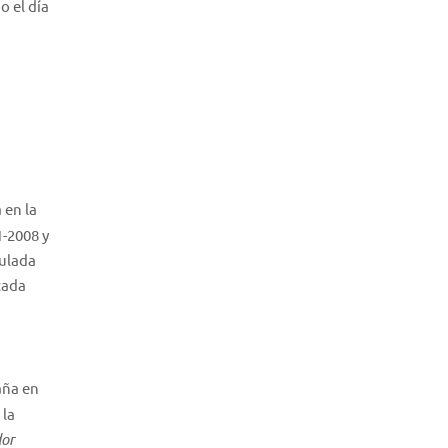
o el día
 en la
1-2008 y
tulada
cada
aña en
 la
dor