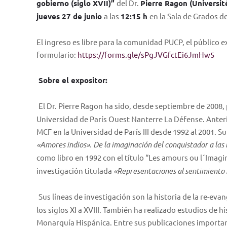
gobierno (siglo XVII)”
del Dr.
Pierre Ragon (Universit
jueves 27 de junio
a las
12:15 h
en la Sala de Grados 
El ingreso es libre para la comunidad PUCP, el público e
formulario:
https://forms.gle/sPgJVGfctEi6JmHw5
Sobre el expositor:
El Dr. Pierre Ragon ha sido, desde septiembre de 2008
Universidad de París Ouest Nanterre La Défense. Anter
MCF en la Universidad de París III desde 1992 al 2001. S
«Amores indios». De la imaginación del conquistador a las r
como libro en 1992 con el título “Les amours ou l´Imag
investigación titulada
«Representaciones al sentimiento r
Sus líneas de investigación son la historia de la re-eva
los siglos XI a XVIII. También ha realizado estudios de hi
Monarquía Hispánica. Entre sus publicaciones importa