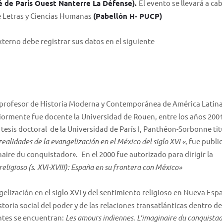
é de Paris Ouest Nanterre La Défense).
El evento se llevará a cab
de Letras y Ciencias Humanas
(Pabellón H- PUCP)
xterno debe registrar sus datos en el siguiente
, profesor de Historia Moderna y Contemporánea de América Latina
iormente fue docente la Universidad de Rouen, entre los años 200
u tesis doctoral de la Universidad de París I, Panthéon-Sorbonne ti
ealidades de la evangelización en el México del siglo XVI «
, fue publi
inaire du conquistador».
En el 2000 fue autorizado para dirigir la
eligioso (s. XVI-XVIII): España en su frontera con México»
ngelización en el siglo XVI y del sentimiento religioso en Nueva Esp
storia social del poder y de las relaciones transatlánticas dentro de
ntes se encuentran:
Les amours indiennes
.
L’imaginaire du conquista