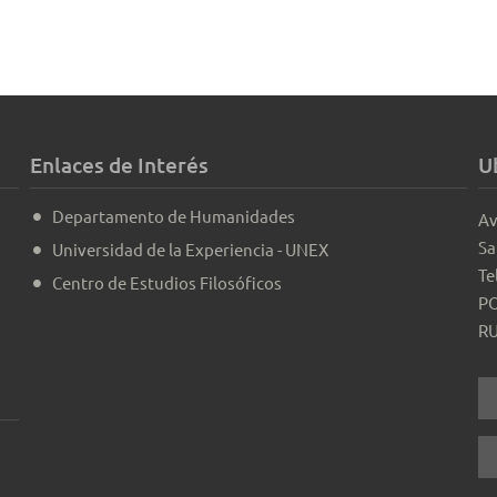
Enlaces de Interés
U
Departamento de Humanidades
Av
Sa
Universidad de la Experiencia - UNEX
Te
Centro de Estudios Filosóficos
PO
RU