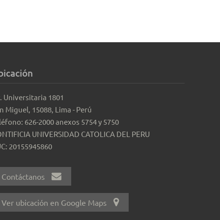
bicación
. Universitaria 1801
n Miguel, 15088, Lima - Perú
léfono: 626-2000 anexos 5754 y 5750
NTIFICIA UNIVERSIDAD CATOLICA DEL PERU
C: 20155945860
Contáctanos
Ver ubicación en Google Maps