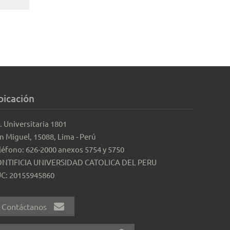
bicación
. Universitaria 1801
n Miguel, 15088, Lima - Perú
léfono: 626-2000 anexos 5754 y 5750
NTIFICIA UNIVERSIDAD CATOLICA DEL PERU
C: 20155945860
Contáctanos