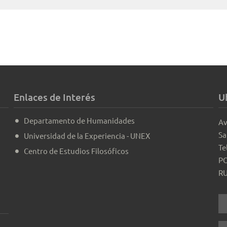
Enlaces de Interés
U
Departamento de Humanidades
Av
Sa
Universidad de la Experiencia - UNEX
Te
Centro de Estudios Filosóficos
PO
RU