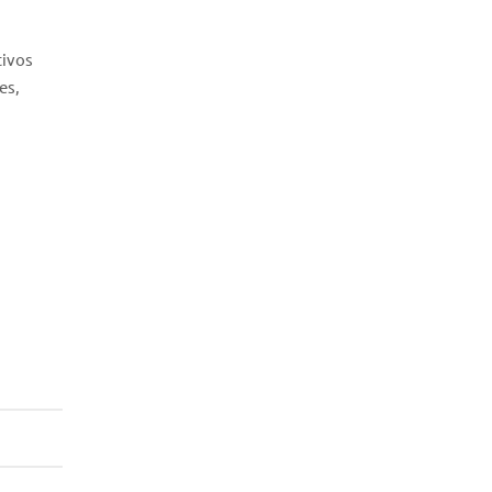
tivos
es,