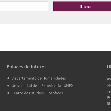
Enviar
Enlaces de Interés
U
Departamento de Humanidades
Av
Sa
Universidad de la Experiencia - UNEX
Te
Centro de Estudios Filosóficos
PO
RU