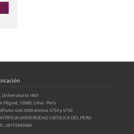
bicación
. Universitaria 1801
n Miguel, 15088, Lima - Perú
léfono: 626-2000 anexos 5754 y 5750
NTIFICIA UNIVERSIDAD CATOLICA DEL PERU
C: 20155945860