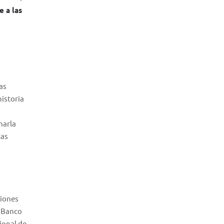
 a las
as
istoria
harla
tas
ciones
l Banco
ional de