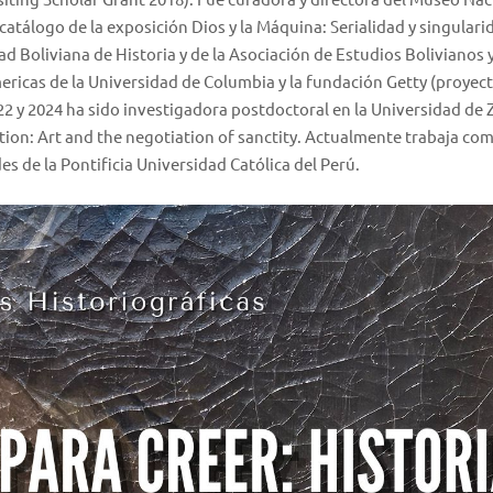
 catálogo de la exposición Dios y la Máquina: Serialidad y singulari
d Boliviana de Historia y de la Asociación de Estudios Bolivianos y
ericas de la Universidad de Columbia y la fundación Getty (proyec
22 y 2024 ha sido investigadora postdoctoral en la Universidad de 
tion: Art and the negotiation of sanctity. Actualmente trabaja co
de la Pontificia Universidad Católica del Perú.