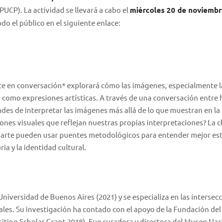
PUCP). La actividad se llevará a cabo el
miércoles 20 de noviembre
odo el público en el siguiente enlace:
 arte en conversación* explorará cómo las imágenes, especialmente l
como expresiones artísticas. A través de una conversación entre h
idades de interpretar las imágenes más allá de lo que muestran en la
iones visuales que reflejan nuestras propias interpretaciones? La c
el arte pueden usar puentes metodológicos para entender mejor es
ia y la identidad cultural.
Universidad de Buenos Aires (2021) y se especializa en las intersec
niales. Su investigación ha contado con el apoyo de la Fundación de
siting Scholar Grant 2018). Fue curadora y directora del Museo Nac