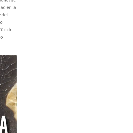
dad en la
 del
to
Zürich
mo