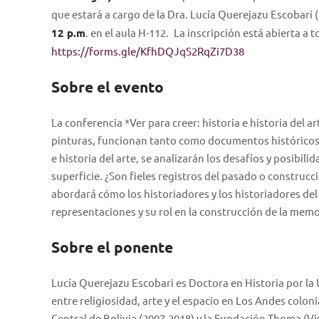
que estará a cargo de la Dra. Lucía Querejazu Escobari (
12 p.m
. en el aula H-112.
La inscripción está abierta a t
https://forms.gle/KfhDQJqS2RqZi7D38
Sobre el evento
La conferencia *Ver para creer: historia e historia del
pinturas, funcionan tanto como documentos históricos 
e historia del arte, se analizarán los desafíos y posibil
superficie. ¿Son fieles registros del pasado o construcc
abordará cómo los historiadores y los historiadores d
representaciones y su rol en la construcción de la memor
Sobre el ponente
Lucía Querejazu Escobari es Doctora en Historia por la 
entre religiosidad, arte y el espacio en Los Andes colo
Central de Bolivia (2007-2018) y la Fundación Thoma (Vi