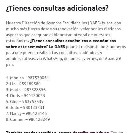
¿Tienes consultas adicionales?
Nuestra Dirección de Asuntos Estudiantiles (DAES) busca, con
mucho más fuerza desde su renovación, velar por los distintos
aspectos que aseguran el bienestar integral de nuestros
estudiantes
. ¿Tienes consultas académicas o económicas
sobre este semestre? La DAES
pone a tu disposición 8 números
para que puedas realizar tus consultas académicas y
administrativas, vía WhatsApp, de lunes a viernes, de 9 a.m. a 6
p.m.
1. Mónica – 987530051
2. Liz – 959189580
3. María – 987528356
4. Doris – 944120023
5. Gina – 963753539
6. Julio – 980123231
7. Nancy – 980123145
8. Carmen – 980123249
También puedes escribir al correo
daes@pucp.edu.pe
. Ten en