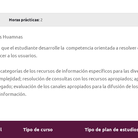
Horas prácticas:
2
ias Huamnas
a que el estudiante desarrolle la competencia orientada a resolver
cer a los usuarios.
 categorías de los recursos de información específicos para las div
mplejidad; resolución de consultas con los recursos apropiados; a
gado; evaluación de los canales apropiados para la difusión de los
 información.
l
Tipo de curso
Tipo de plan de estudio