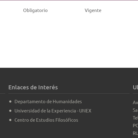
Obligatorio
Vigente
Enlaces de Interés
U
Departamento de Humanidades
Av
Sa
Universidad de la Experiencia - UNEX
Te
Centro de Estudios Filosóficos
PO
RU