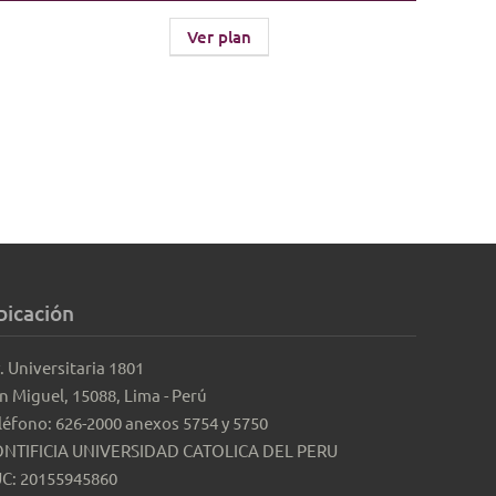
Ver plan
bicación
. Universitaria 1801
n Miguel, 15088, Lima - Perú
léfono: 626-2000 anexos 5754 y 5750
NTIFICIA UNIVERSIDAD CATOLICA DEL PERU
C: 20155945860