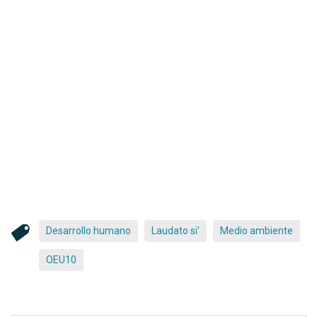
Desarrollo humano
Laudato si'
Medio ambiente
OEU10