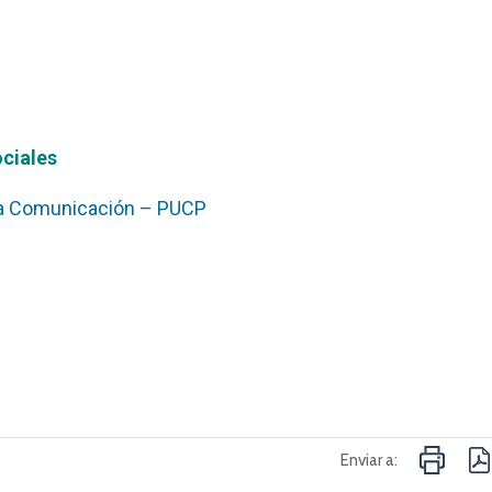
cial
es
 la Comunicación – PUCP
Enviar a: