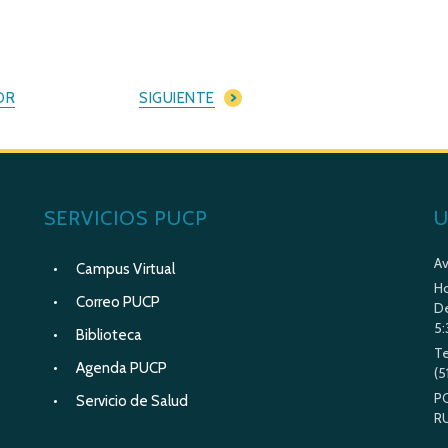
OR
SIGUIENTE
SERVICIOS PUCP
U
Av
Campus Virtual
Ho
Correo PUCP
De
5:
Biblioteca
Te
Agenda PUCP
(5
P
Servicio de Salud
R