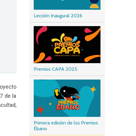
Lección Inaugural 2026
Premios CAPA 2025
royecto
7 de la
cultad,
Primera edición de los Premios
Ébano