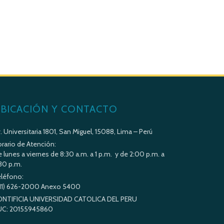
BICACIÓN Y CONTACTO
. Universitaria 1801, San Miguel, 15088, Lima – Perú
rario de Atención:
 lunes a viernes de 8:30 a.m. a 1 p.m. y de 2:00 p.m. a
30 p.m.
léfono:
11) 626-2000 Anexo 5400
ONTIFICIA UNIVERSIDAD CATOLICA DEL PERU
UC: 20155945860