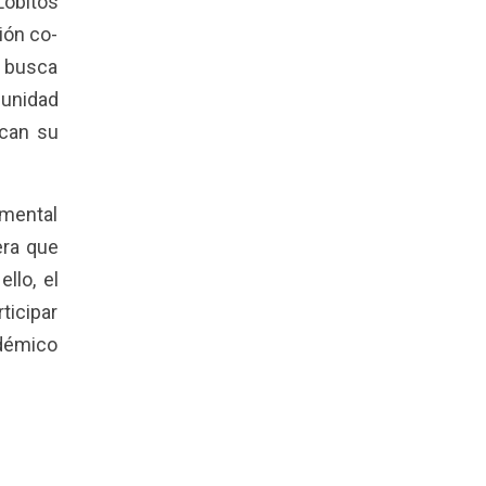
Lobitos
ión co-
e busca
munidad
zcan su
umental
era que
llo, el
ticipar
adémico