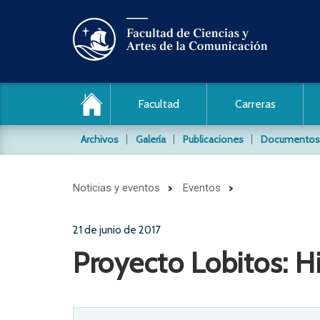
Facultad
Carreras
Archivos
Galería
Publicaciones
Documentos
Archivo de audio y video
Noticias y eventos
Eventos
Conocida también como la Videoteca, es un archi
material audiovisial producido por nuestros estud
21 de junio de 2017
Archivos Fotográficos
Proyecto Lobitos: Hi
Conservamos y difundimos los siguientes archivo
Daniel Pajuelo / PUCP
Jaime Rázuri / PUCP