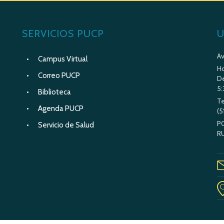
SERVICIOS PUCP
U
Av
Campus Virtual
Ho
Correo PUCP
De
5:
Biblioteca
Te
Agenda PUCP
(5
P
Servicio de Salud
R