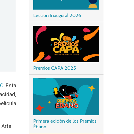
Lección Inaugural 2026
Premios CAPA 2025
DO
. Esta
cidad,
elícula
Primera edición de los Premios
 Arte
Ébano