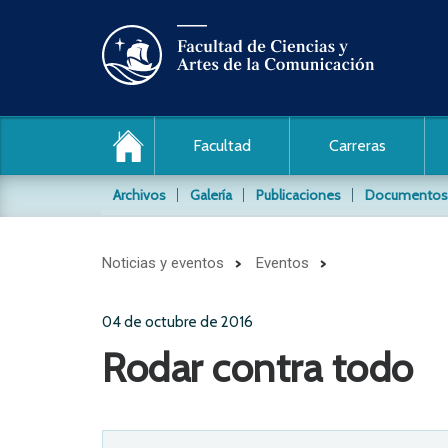
Facultad
Carreras
Archivos
Galería
Publicaciones
Documentos
Archivo de audio y video
Noticias y eventos
Eventos
Conocida también como la Videoteca, es un archi
material audiovisial producido por nuestros estud
04 de octubre de 2016
Archivos Fotográficos
Rodar contra todo
Conservamos y difundimos los siguientes archivo
Daniel Pajuelo / PUCP
Jaime Rázuri / PUCP