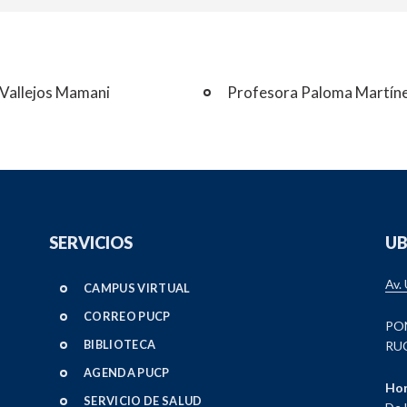
 Vallejos Mamani
Profesora Paloma Martín
SERVICIOS
UB
Av.
CAMPUS VIRTUAL
CORREO PUCP
PO
BIBLIOTECA
RUC
AGENDA PUCP
Hor
SERVICIO DE SALUD