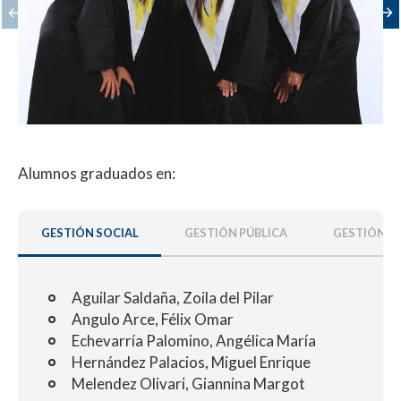
Alumnos graduados en:
GESTIÓN SOCIAL
GESTIÓN PÚBLICA
GESTIÓN E
Aguilar Saldaña, Zoila del Pilar
Angulo Arce, Félix Omar
Echevarría Palomino, Angélica María
Hernández Palacios, Miguel Enrique
Melendez Olivari, Giannina Margot