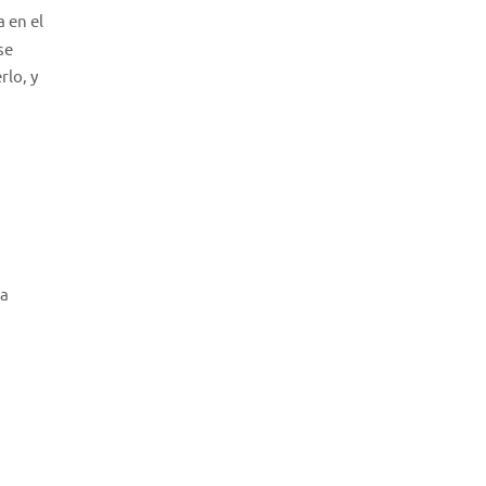
 en el
se
rlo, y
na