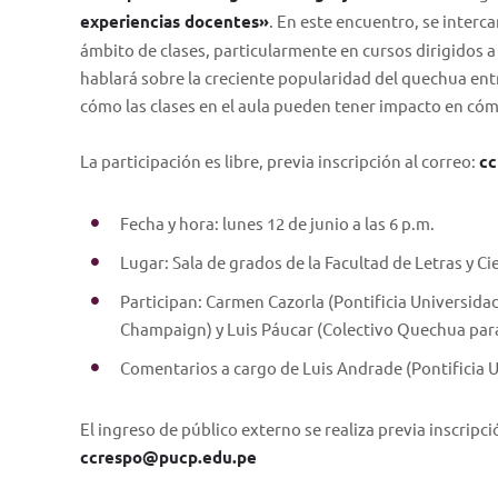
experiencias docentes»
. En este encuentro, se interc
ámbito de clases, particularmente en cursos dirigidos 
hablará sobre la creciente popularidad del quechua entr
cómo las clases en el aula pueden tener impacto en cómo
La participación es libre, previa inscripción al correo:
cc
Fecha y hora: lunes 12 de junio a las 6 p.m.
Lugar: Sala de grados de la Facultad de Letras y 
Participan: Carmen Cazorla (Pontificia Universidad
Champaign) y Luis Páucar (Colectivo Quechua par
Comentarios a cargo de Luis Andrade (Pontificia U
El ingreso de público externo se realiza previa inscripci
ccrespo@pucp.edu.pe