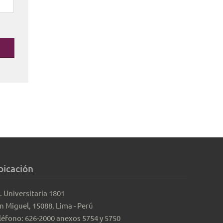
bicación
. Universitaria 1801
n Miguel, 15088, Lima - Perú
léfono: 626-2000 anexos 5754 y 5750