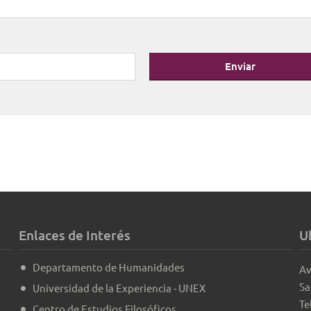
Enviar
Enlaces de Interés
U
Departamento de Humanidades
Av
Sa
Universidad de la Experiencia - UNEX
Te
Centro de Estudios Filosóficos