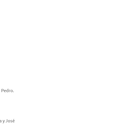
n Pedro.
a y José