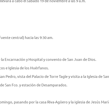
llevará a cabo el sábado 19 de noviembre a las 9 a.m.
uente central) hacia las 9:30 am.
 la Encarnación y Hospital y convento de San Juan de Dios.
cos e Iglesia de los Huérfanos.
an Pedro, vista del Palacio de Torre Tagle y visita a la Iglesia de Sa
ro de San Fco. y estación de Desamparados.
mingo, pasando por la casa Riva-Agüero y la iglesia de Jesús Marí