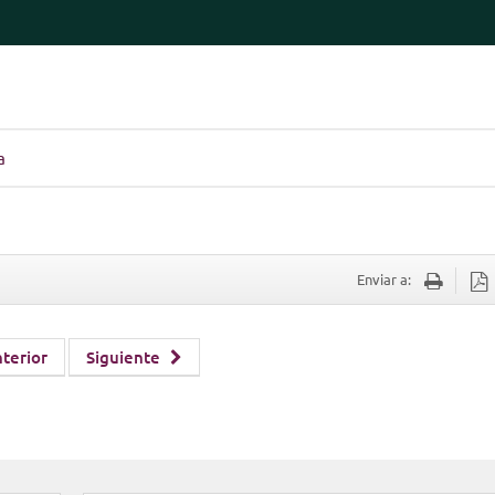
a
Enviar a:
terior
Siguiente