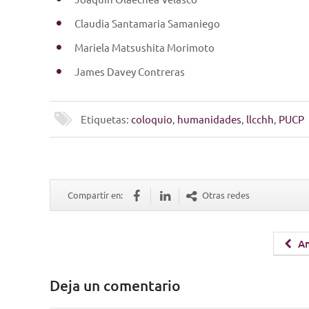
Claudia Santamaria Samaniego
Mariela Matsushita Morimoto
James Davey Contreras
Etiquetas:
coloquio
,
humanidades
,
llcchh
,
PUCP
Compartir en:
Otras redes
An
Deja un comentario