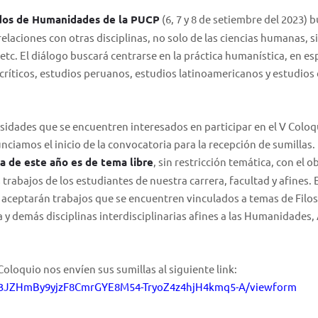
ados de Humanidades de la PUCP
(6, 7 y 8 de setiembre del 2023) b
elaciones con otras disciplinas, no solo de las ciencias humanas, s
, etc. El diálogo buscará centrarse en la práctica humanística, en es
 críticos, estudios peruanos, estudios latinoamericanos y estudios
rsidades que se encuentren interesados en participar en el V Coloq
iamos el inicio de la convocatoria para la recepción de sumillas.
a de este año es de tema libre
, sin restricción temática, con el o
trabajos de los estudiantes de nuestra carrera, facultad y afines. E
e aceptarán trabajos que se encuentren vinculados a temas de Filos
a y demás disciplinas interdisciplinarias afines a las Humanidades, 
 Coloquio nos envíen sus sumillas al siguiente link:
uQ3JZHmBy9yjzF8CmrGYE8M54-TryoZ4z4hjH4kmq5-A/viewform