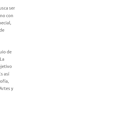
usca ser
ino con
pecial,
 de
uio de
 La
bjetivo
s así
ofía,
Artes y