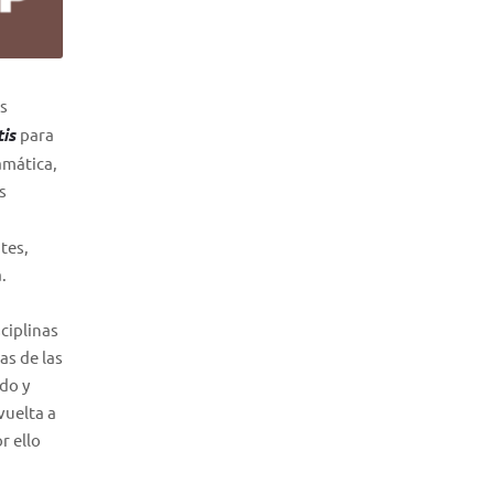
os
tis
para
ramática,
s
tes,
.
sciplinas
as de las
do y
vuelta a
r ello