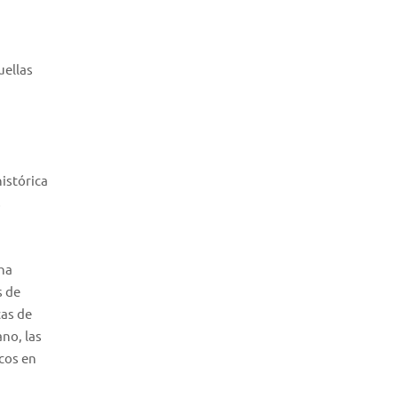
uellas
istórica
s
 ha
s de
cas de
no, las
cos en