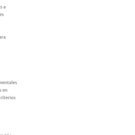
s a
es
ara
amentales
s en
riterios