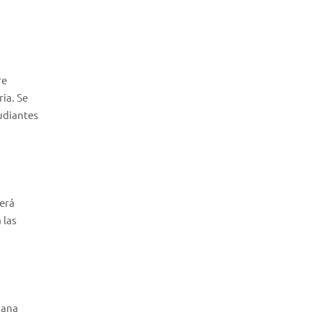
re
ia. Se
tudiantes
será
 las
iana