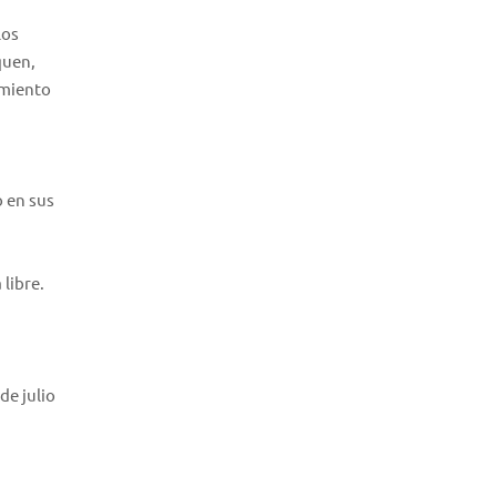
los
quen,
imiento
o en sus
 libre.
de julio