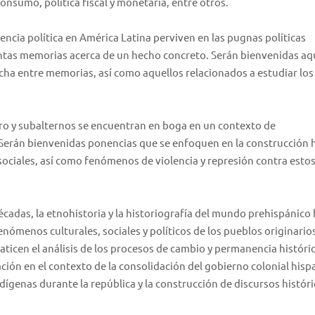
nsumo, política fiscal y monetaria, entre otros.
olencia política en América Latina perviven en las pugnas políticas
intas memorias acerca de un hecho concreto. Serán bienvenidas aq
cha entre memorias, así como aquellos relacionados a estudiar los
ero y subalternos se encuentran en boga en un contexto de
 Serán bienvenidas ponencias que se enfoquen en la construcción h
y sociales, así como fenómenos de violencia y represión contra esto
écadas, la etnohistoria y la historiografía del mundo prehispánico
menos culturales, sociales y políticos de los pueblos originario
ticen el análisis de los procesos de cambio y permanencia históri
ión en el contexto de la consolidación del gobierno colonial hispa
ígenas durante la república y la construcción de discursos históri