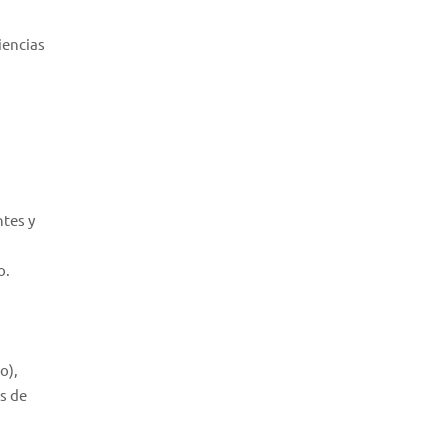
iencias
ntes y
o.
o),
s de