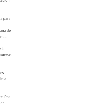
ización
ta para
iana de
enda.
 la
r nuevas
les
e la
te. Por
 en