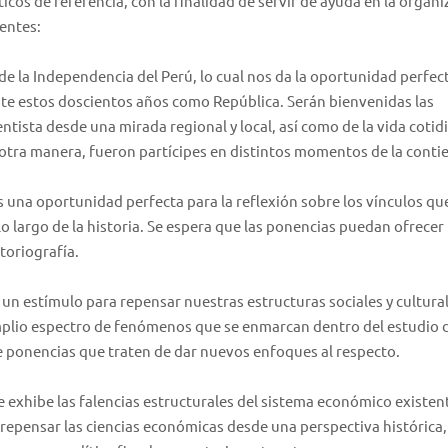
icos de referencia, con la finalidad de servir de ayuda en la organ
ientes:
 de la Independencia del Perú, lo cual nos da la oportunidad perfec
nte estos doscientos años como República. Serán bienvenidas las
ista desde una mirada regional y local, así como de la vida cotid
u otra manera, fueron partícipes en distintos momentos de la conti
s una oportunidad perfecta para la reflexión sobre los vínculos que
a lo largo de la historia. Se espera que las ponencias puedan ofrece
storiografía.
 un estímulo para repensar nuestras estructuras sociales y cultura
amplio espectro de fenómenos que se enmarcan dentro del estudio d
de ponencias que traten de dar nuevos enfoques al respecto.
e exhibe las falencias estructurales del sistema económico existen
repensar las ciencias económicas desde una perspectiva histórica,