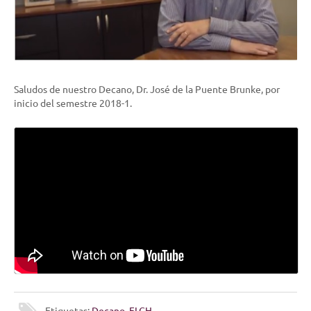
Saludos de nuestro Decano, Dr. José de la Puente Brunke, por
inicio del semestre 2018-1.
Etiquetas:
Decano
,
FLCH