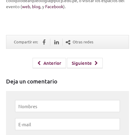
coloquiodearqueologia@pucp.edu.pe, o visitar los espacios del
evento (
web
,
blog
, y
Facebook
).
Compartir en:
Otras redes
Anterior
Siguiente
Deja un comentario