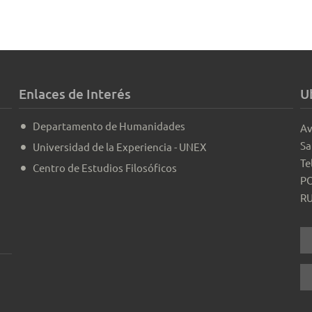
Enlaces de Interés
U
Departamento de Humanidades
Av
Sa
Universidad de la Experiencia - UNEX
Te
Centro de Estudios Filosóficos
PO
RU