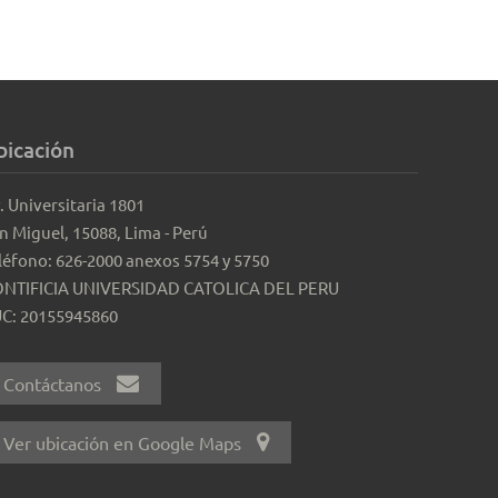
bicación
. Universitaria 1801
n Miguel, 15088, Lima - Perú
léfono: 626-2000 anexos 5754 y 5750
NTIFICIA UNIVERSIDAD CATOLICA DEL PERU
C: 20155945860
Contáctanos
Ver ubicación en Google Maps