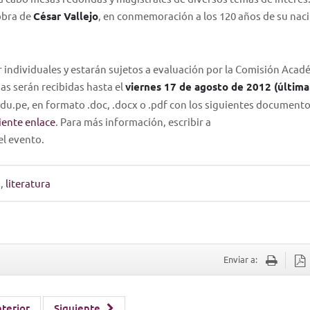
 obra de
César Vallejo
, en conmemoración a los 120 años de su nac
er individuales y estarán sujetos a evaluación por la Comisión Acad
as serán recibidas hasta el
viernes 17 de agosto de 2012 (última
edu.pe, en formato .doc, .docx o .pdf con los siguientes document
iente enlace
. Para más información, escribir a
l evento.
a
,
literatura
Enviar a:
terior
Siguiente