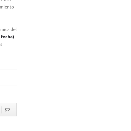
imiento
émica del
 fecha)
os