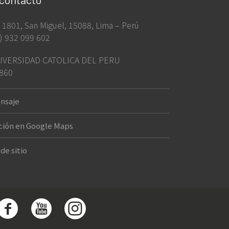
ia 1801, San Miguel, 15088, Lima – Perú
) 932 099 602
IVERSIDAD CATOLICA DEL PERU
860
nsaje
ción en Google Maps
de sitio