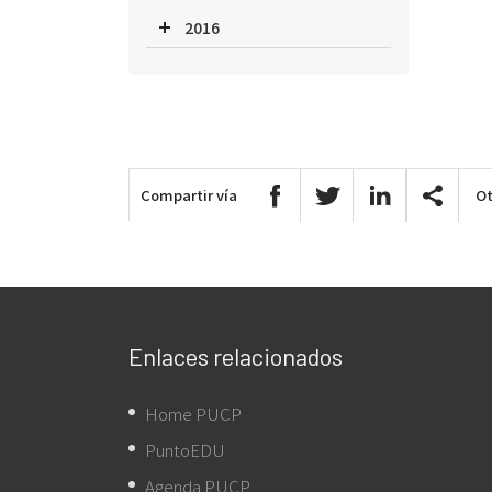
2016
Compartir vía
Ot
Enlaces relacionados
Home PUCP
PuntoEDU
Agenda PUCP