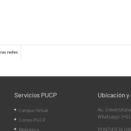
ras redes
Servicios PUCP
Ubicación y
Av. Universitar
Campus Virtual
Whatsapp: (+51
Correo PUCP
PONTIFICIA UN
Biblioteca