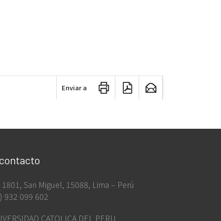
Enviar a
 contacto
ia 1801, San Miguel, 15088, Lima – Perú
) 932 099 602
IVERSIDAD CATOLICA DEL PERU