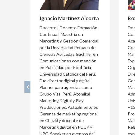
Ignacio Martínez Alcorta
Ro
Docente | Docente Formación
Doc
Continua | Maestría en
Con
Marketing y Gestión Comercial
Aca
por la Universidad Peruana de
Con
Ciencias Aplicadas. Bachiller en
Mar
Comunicaciones con mención
Exp
en Publicidad por Pontificia
Org
Universidad Católica del Perú.
Dir
Fue director digital y digital
Ges
Planner para agencias como
Mad
Grupo Vital Perú, Atomikal
Adm
Marketing Digital y Play
Uni
Producciones. Actualmente es
+15
Gerente de marketing regional
Pro
en Chazki y docente de
Mar
Marketing digital en PUCP y
Rel
UPC. Speaker en eventos del
exp