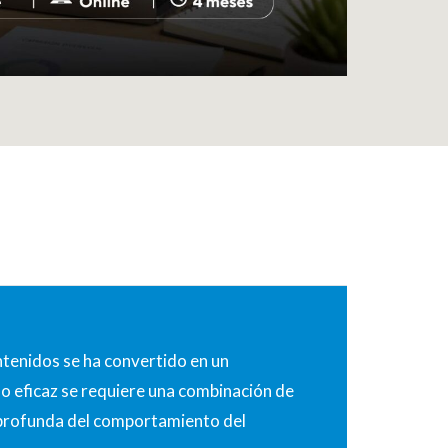
ntenidos se ha convertido en un
do eficaz se requiere una combinación de
n profunda del comportamiento del