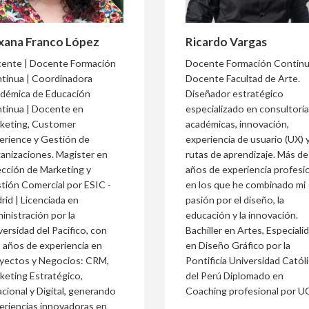
xana Franco López
Ricardo Vargas
ente | Docente Formación
Docente Formación Continu
tinua | Coordinadora
Docente Facultad de Arte.
démica de Educación
Diseñador estratégico
tinua | Docente en
especializado en consultorí
keting, Customer
académicas, innovación,
erience y Gestión de
experiencia de usuario (UX) 
anizaciones. Magister en
rutas de aprendizaje. Más de
ección de Marketing y
años de experiencia profesi
tión Comercial por ESIC -
en los que he combinado mi
rid | Licenciada en
pasión por el diseño, la
inistración por la
educación y la innovación.
versidad del Pacifico, con
Bachiller en Artes, Especiali
 años de experiencia en
en Diseño Gráfico por la
yectos y Negocios: CRM,
Pontificia Universidad Catól
keting Estratégico,
del Perú Diplomado en
acional y Digital, generando
Coaching profesional por 
eriencias innovadoras en