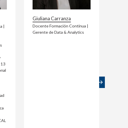
Giuliana Carranza
Vícto
Docente Formación Continua |
Docen
a |
Gerente de Data & Analytics
Co-fo
Educat
as
y
 13
onal
dad
ica
UCAL