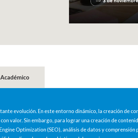
 Académico
stante evolución. En este entorno dinámico, la creación de co
 con valor. Sin embargo, para lograr una creación de conteni
h Engine Optimization (SEO), análisis de datos y comprensió