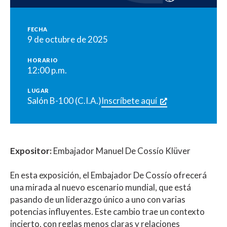
FECHA
9 de octubre de 2025
HORARIO
12:00 p.m.
LUGAR
Salón B-100 (C.I.A.)
Inscríbete aquí
Expositor:
Embajador Manuel De Cossío Klüver
En esta exposición, el Embajador De Cossío ofrecerá
una mirada al nuevo escenario mundial, que está
pasando de un liderazgo único a uno con varias
potencias influyentes. Este cambio trae un contexto
incierto, con reglas menos claras y relaciones