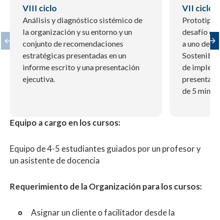
VIII ciclo
VII ciclo
Análisis y diagnóstico sistémico de
Prototipo d
la organización y su entorno y un
desafío de 
conjunto de recomendaciones
a uno de lo
estratégicas presentadas en un
Sostenible
informe escrito y una presentación
de impleme
ejecutiva.
presentados
de 5 minuto
Equipo a cargo en los cursos:
Equipo de 4-5 estudiantes guiados por un profesor y
un asistente de docencia
Requerimiento de la Organización para los cursos:
Asignar un cliente o facilitador desde la