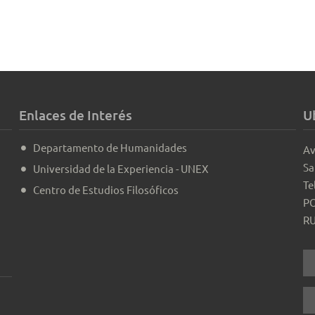
Enlaces de Interés
U
Departamento de Humanidades
Av
Sa
Universidad de la Experiencia - UNEX
Te
Centro de Estudios Filosóficos
PO
RU