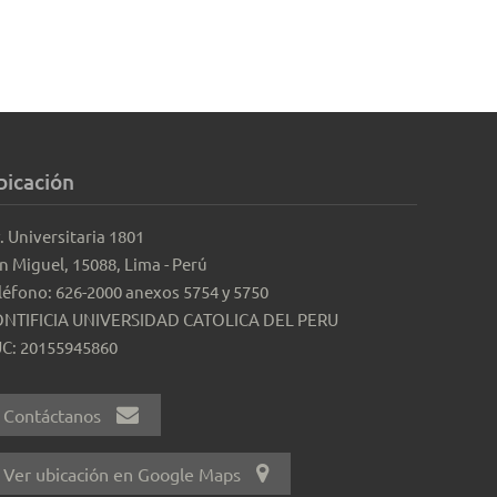
bicación
. Universitaria 1801
n Miguel, 15088, Lima - Perú
léfono: 626-2000 anexos 5754 y 5750
NTIFICIA UNIVERSIDAD CATOLICA DEL PERU
C: 20155945860
Contáctanos
Ver ubicación en Google Maps