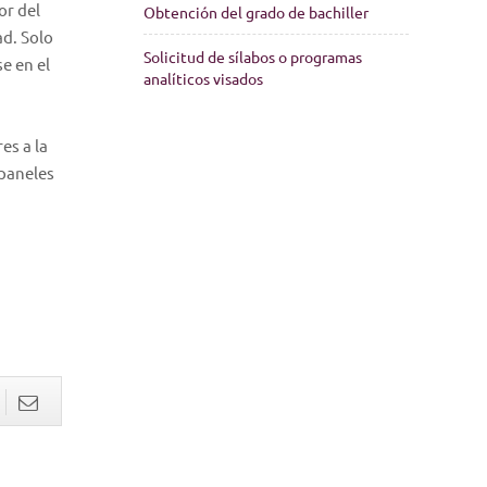
or del
Obtención del grado de bachiller
ad. Solo
Solicitud de sílabos o programas
e en el
analíticos visados
es a la
 paneles