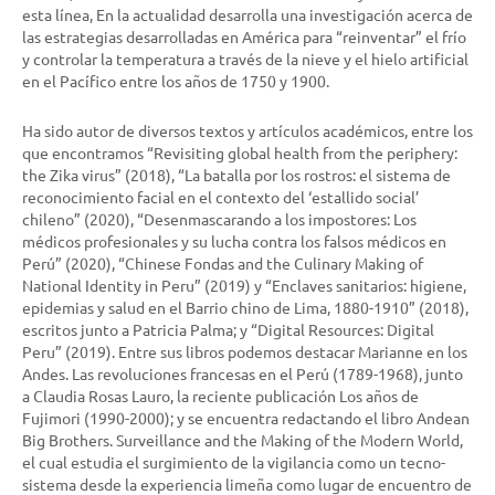
esta línea, En la actualidad desarrolla una investigación acerca de
las estrategias desarrolladas en América para “reinventar” el frío
y controlar la temperatura a través de la nieve y el hielo artificial
en el Pacífico entre los años de 1750 y 1900.
Ha sido autor de diversos textos y artículos académicos, entre los
que encontramos “Revisiting global health from the periphery:
the Zika virus” (2018), “La batalla por los rostros: el sistema de
reconocimiento facial en el contexto del ‘estallido social’
chileno” (2020), “Desenmascarando a los impostores: Los
médicos profesionales y su lucha contra los falsos médicos en
Perú” (2020), “Chinese Fondas and the Culinary Making of
National Identity in Peru” (2019) y “Enclaves sanitarios: higiene,
epidemias y salud en el Barrio chino de Lima, 1880-1910” (2018),
escritos junto a Patricia Palma; y “Digital Resources: Digital
Peru” (2019). Entre sus libros podemos destacar Marianne en los
Andes. Las revoluciones francesas en el Perú (1789-1968), junto
a Claudia Rosas Lauro, la reciente publicación Los años de
Fujimori (1990-2000); y se encuentra redactando el libro Andean
Big Brothers. Surveillance and the Making of the Modern World,
el cual estudia el surgimiento de la vigilancia como un tecno-
sistema desde la experiencia limeña como lugar de encuentro de