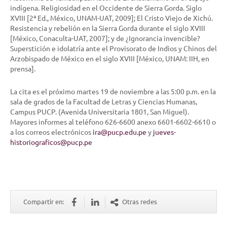
indígena. Religiosidad en el Occidente de Sierra Gorda. Siglo
XVIII [2ª Ed., México, UNAM-UAT, 2009]; El Cristo Viejo de Xichú.
Resistencia y rebelión en la Sierra Gorda durante el siglo XVIII
[México, Conaculta-UAT, 2007]; y de ¿Ignorancia invencible?
Superstición e idolatría ante el Provisorato de Indios y Chinos del
Arzobispado de México en el siglo XVIII [México, UNAM: IIH, en
prensa].
La cita es el
próximo martes 19 de noviembre a las 5:00 p.m.
en la
sala de grados de la Facultad de Letras y Ciencias Humanas,
Campus
PUCP. (Avenida Universitaria 1801, San Miguel).
Mayores informes al teléfono 626-6600 anexo 6601-6602-6610 o
a los correos electrónicos
ira@pucp.edu.pe
y
jueves-
historiograficos@pucp.pe
Compartir en:
Otras redes