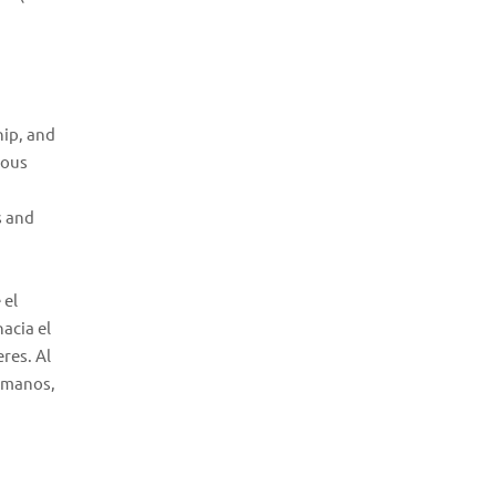
hip, and
nous
s and
 el
acia el
eres. Al
humanos,