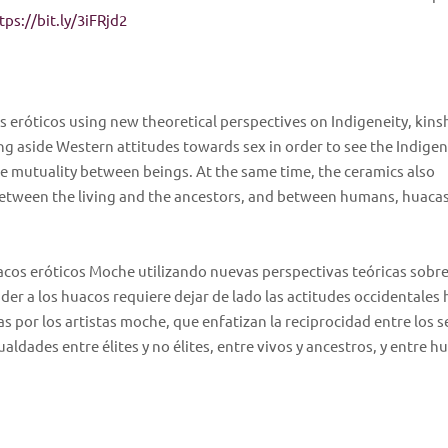
tps://bit.ly/3iFRjd2
s eróticos using new theoretical perspectives on Indigeneity, kins
ng aside Western attitudes towards sex in order to see the Indige
ze mutuality between beings. At the same time, the ceramics also
 between the living and the ancestors, and between humans, huaca
acos eróticos Moche utilizando nuevas perspectivas teóricas sobre
er a los huacos requiere dejar de lado las actitudes occidentales h
as por los artistas moche, que enfatizan la reciprocidad entre los s
ldades entre élites y no élites, entre vivos y ancestros, y entre 