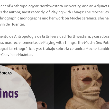
ment of Anthropology at Northwestern University, and an Adjunct 
is the author, most recently, of Playing with Things: The Moche Se
o ethnographic monographs and her work on Moche ceramics, she ha
vín de Huantar.
mento de Antropología de la Universidad Northwestern, y curador
ora, más recientemente, de Playing with Things: The Moche Sex Pot
ografías etnográficas y su trabajo sobre la cerámica Moche, tambi
e Chavín de Huántar.