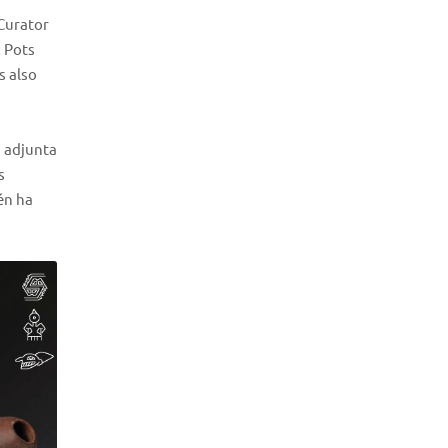
Curator
x Pots
s also
a adjunta
s
én ha