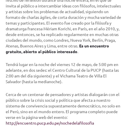
festivo de reflexión durante una noche entera, en el que se
invita al público a intercambiar ideas con filósofos, intelectuales
y artistas sobre los problemas de actualidad, siguiendo un
formato de charlas ágiles, de corta duración y mucha variedad de
temas y participantes. El evento fue creado por la filósofa y
dramaturga francesa Mériam Korichi, en París, en el año 2010, y,
desde entonces, se ha replicado regularmente en muchas otras
ciudades del mundo, como Londres, Nueva York, Berlín, Praga,
Atenas, Buenos Aires y Lima, entre otras.
Es un encuentro
gratuito, abierto al público interesado
.
Tendrá lugar en la noche del viernes 12 de mayo, de 5:00 pm en
adelante, en dos sedes: el Centro Cultural de la PUCP (hasta las
2:00 am del día siguiente) y el Vichama Teatro de Villa El
Salvador (hasta la medianoche).
Cerca de un centenar de pensadores y artistas dialogarán con el
público sobre la crisis social y política que afecta a nuestro
sistema de convivencia supuestamente democrático, no solo en
el Perú, sino en el mundo entero. El programa completo puede
verse en la página web del evento:
http://encuentro.pucp.edu.pe/nochedelafilosofia