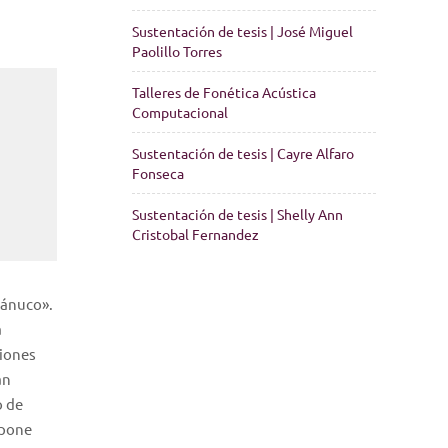
Sustentación de tesis | José Miguel
Paolillo Torres
Talleres de Fonética Acústica
Computacional
Sustentación de tesis | Cayre Alfaro
Fonseca
Sustentación de tesis | Shelly Ann
Cristobal Fernandez
uánuco».
a
ciones
an
o de
opone