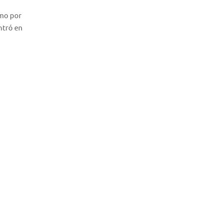
omo por
ntró en