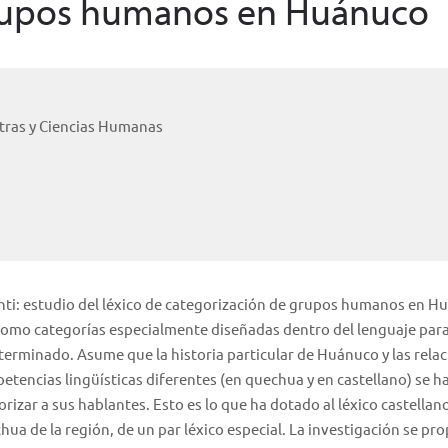
grupos humanos en Huánuco
etras y Ciencias Humanas
shti: estudio del léxico de categorización de grupos humanos en H
 como categorías especialmente diseñadas dentro del lenguaje par
terminado. Asume que la historia particular de Huánuco y las rela
etencias lingüísticas diferentes (en quechua y en castellano) se h
orizar a sus hablantes. Esto es lo que ha dotado al léxico castellan
ua de la región, de un par léxico especial. La investigación se pr