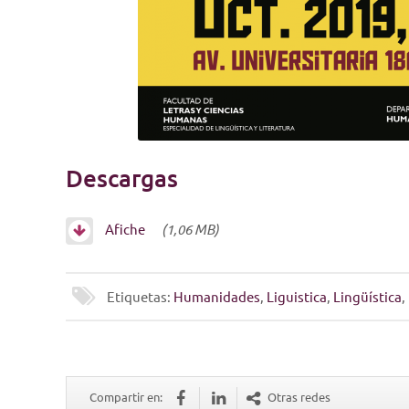
Descargas
Afiche
(1,06 MB)
Etiquetas:
Humanidades
,
Liguistica
,
Lingüística
,
Compartir en:
Otras redes