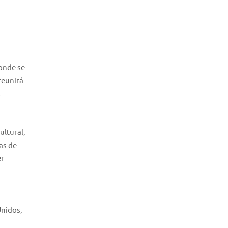
onde se
reunirá
s
ultural,
as de
er
Unidos,