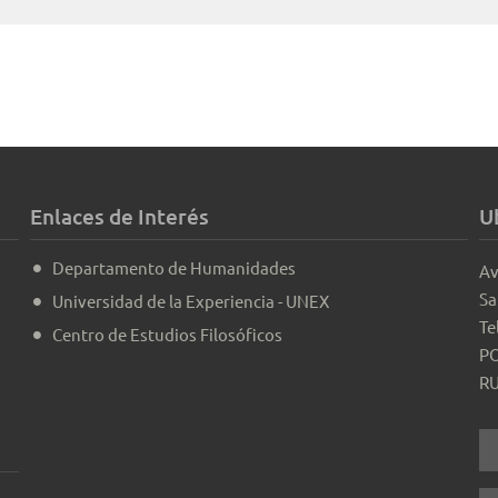
Enlaces de Interés
U
Departamento de Humanidades
Av
Sa
Universidad de la Experiencia - UNEX
Te
Centro de Estudios Filosóficos
PO
RU