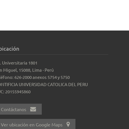
bicación
. Universitaria 1801
n Miguel, 15088, Lima - Perú
léfono: 626-2000 anexos 5754 y 5750
NTIFICIA UNIVERSIDAD CATOLICA DEL PERU
C: 20155945860
Contáctanos
Ver ubicación en Google Maps