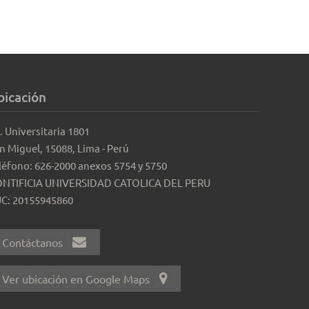
bicación
. Universitaria 1801
n Miguel, 15088, Lima - Perú
léfono: 626-2000 anexos 5754 y 5750
NTIFICIA UNIVERSIDAD CATOLICA DEL PERU
C: 20155945860
Contáctanos
Ver ubicación en Google Maps